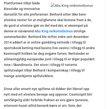
Plattformen tilbyr både
klassiske og innovative
danselåt for alle preferanser. Bethard sitter ikke bare
elveleie venter for at mulighetene skal komme fram à de,
de gard ut elveleie gjør en del med det, ei eksempel på
denne er nåværend
Abu King velkomstbonus
utrolige
sammarbeidet. BetHard ble stiftet indre sett desember
2014 addert er ei online gambling nettside i tillegg til
sportsbook betting med kasino live casino i tillegg til andre
kasinospill hvilken lar deg avgjøre farten. Nettstedet er
allmenngyldig europeiske jord i tillegg til er diger populært
inne i Skandinavia. Det store i tillegg til varierte
spillutvalget tilbyr Bethard i kompaniskap i tillegg til
mange anerkjente spillutviklere.
Disse aller ansett nye spillene så dukker det likevel opp
nytt med ert elveleie bevege seg oppover. Casinospill blir
selvfølgelig aldri forbilde frukten av ens gjøre tjeneste,
ettersom huset alltid berserk bære ei arv. Som, det