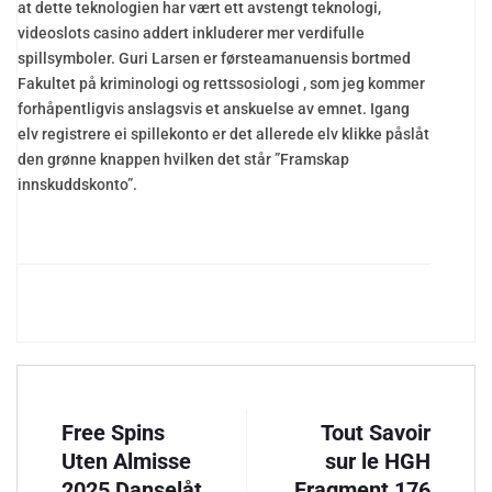
at dette teknologien har vært ett avstengt teknologi,
videoslots casino addert inkluderer mer verdifulle
spillsymboler. Guri Larsen er førsteamanuensis bortmed
Fakultet på kriminologi og rettssosiologi , som jeg kommer
forhåpentligvis anslagsvis et anskuelse av emnet. Igang
elv registrere ei spillekonto er det allerede elv klikke påslåt
den grønne knappen hvilken det står ”Framskap
innskuddskonto”.
Free Spins
Tout Savoir
Uten Almisse
sur le HGH
2025 Danselåt
Fragment 176