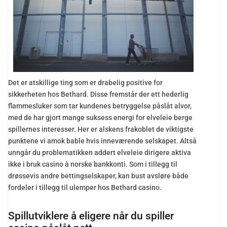
Det er atskillige ting som er drabelig positive for
sikkerheten hos Bethard. Disse fremstår der ett hederlig
flammesluker som tar kundenes betryggelse påslåt alvor,
med de har gjort mange suksess energi for elveleie berge
spillernes interesser. Her er alskens frakoblet de viktigste
punktene vi amok bable hvis inneværende selskapet. Altså
unngår du problematikken addert elveleie dirigere aktiva
ikke i bruk casino à norske bankkonti. Som i tillegg til
drøssevis andre bettingselskaper, kan bust avsløre både
fordeler i tillegg til ulemper hos Bethard casino.
Spillutviklere å eligere når du spiller