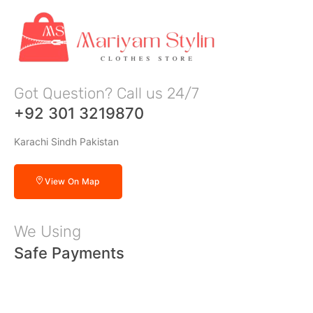
Got Question? Call us 24/7
+92 301 3219870
Karachi Sindh Pakistan
View On Map
We Using
Safe Payments