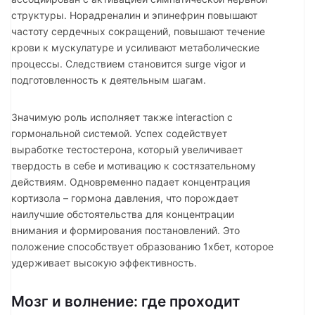
структуры. Норадреналин и эпинефрин повышают
частоту сердечных сокращений, повышают течение
крови к мускулатуре и усиливают метаболические
процессы. Следствием становится surge vigor и
подготовленность к деятельным шагам.
Значимую роль исполняет также interaction с
гормональной системой. Успех содействует
выработке тестостерона, который увеличивает
твердость в себе и мотивацию к состязательному
действиям. Одновременно падает концентрация
кортизола – гормона давления, что порождает
наилучшие обстоятельства для концентрации
внимания и формирования постановлений. Это
положение способствует образованию 1хбет, которое
удерживает высокую эффективность.
Мозг и волнение: где проходит