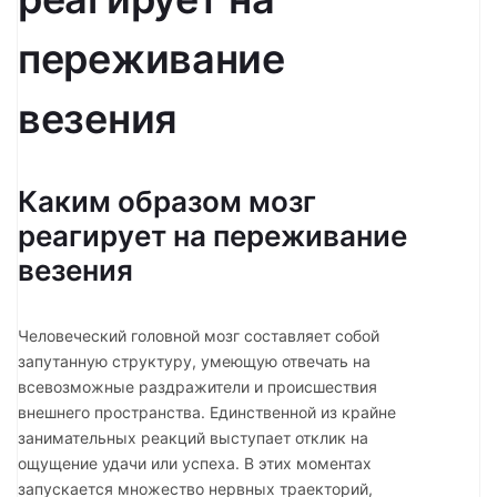
переживание
везения
Каким образом мозг
реагирует на переживание
везения
Человеческий головной мозг составляет собой
запутанную структуру, умеющую отвечать на
всевозможные раздражители и происшествия
внешнего пространства. Единственной из крайне
занимательных реакций выступает отклик на
ощущение удачи или успеха. В этих моментах
запускается множество нервных траекторий,