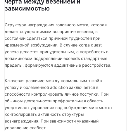
черта между везением и
зависимостью
Структура награждения головного мозга, которая
делает осуществимым восприятие везения, в
состоянии сделаться причиной трудностей при
чрезмерной возбуждении. В случае когда quest
успеха делается принудительным, а потребность в
допаминовом подкреплении exceeds стандартные
пределы, формируются аддиктивные расстройства.
Ключевая различие между нормальным тягой к
успеху и болезненной addiction заключается в
способности контролировать личное поступки. При
обычном деятельности префронтальная область
удерживает управление над побуждениями и может
контролировать активность структуры
вознаграждения. При зависимости указанный
управление слабеет.