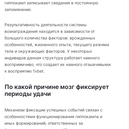
гиппокамп записывает сведения в постоянную
запоминание.
Результативность деятельности системы
вознаграждения находится в зависимости от
большого количества факторов: врожденных
особенностей, жизненного опыта, текущего режима
тела и окружающих факторов. У некоторых
индивидов данная структура работает намного
восприимчиво, что создает их намного отзывчивыми
к восприятию 1xbet.
По какой причине мозг фиксирует
периоды удачи
Механизм фиксации успешных событий связан с
особенностями функционирования гиппокампа и
иных формирований, ответственных за