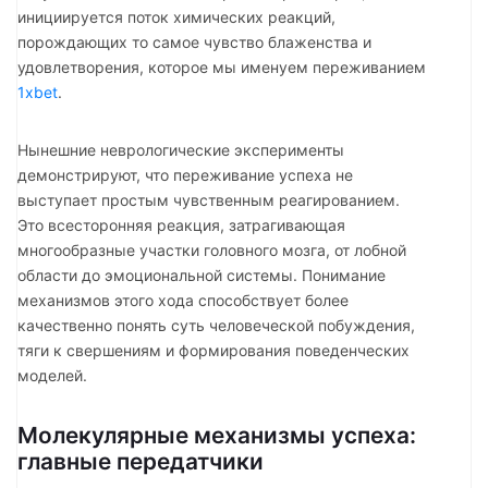
инициируется поток химических реакций,
порождающих то самое чувство блаженства и
удовлетворения, которое мы именуем переживанием
1хbet
.
Нынешние неврологические эксперименты
демонстрируют, что переживание успеха не
выступает простым чувственным реагированием.
Это всесторонняя реакция, затрагивающая
многообразные участки головного мозга, от лобной
области до эмоциональной системы. Понимание
механизмов этого хода способствует более
качественно понять суть человеческой побуждения,
тяги к свершениям и формирования поведенческих
моделей.
Молекулярные механизмы успеха:
главные передатчики