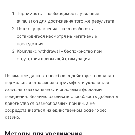
Терпимость – необходимость усиления
stimulation для достижения того же результата
Потеря управления – неспособность
остановиться несмотря на негативные
последствия
Комплекс withdrawal – беспокойство при
отсутствии привычной стимуляции
Понимание данных способов содействует сохранять
нормальные отношения с триумфом и уклоняться
излишнего захваченности опасными формами
поведения. Значимо развивать способность добывать
довольство от разнообразных причин, а не
сосредотачиваться на единственном роде 1xbet
казино.
Методы для увеличения