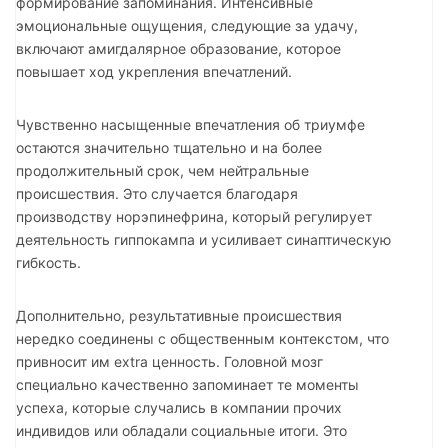
формирование запоминания. Интенсивные
эмоциональные ощущения, следующие за удачу,
включают амигдалярное образование, которое
повышает ход укрепления впечатлений.
Чувственно насыщенные впечатления об триумфе
остаются значительно тщательно и на более
продолжительный срок, чем нейтральные
происшествия. Это случается благодаря
производству норэпинефрина, который регулирует
деятельность гиппокампа и усиливает синаптическую
гибкость.
Дополнительно, результативные происшествия
нередко соединены с общественным контекстом, что
привносит им extra ценность. Головной мозг
специально качественно запоминает те моменты
успеха, которые случались в компании прочих
индивидов или обладали социальные итоги. Это