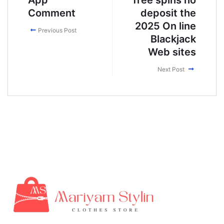
App
free spins no
Comment
deposit the
2025 On line
Previous Post
Blackjack
Web sites
Next Post