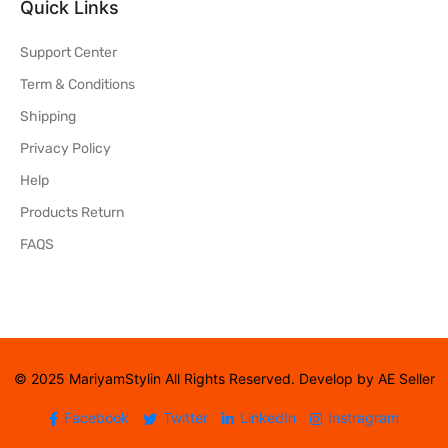
Quick Links
Support Center
Term & Conditions
Shipping
Privacy Policy
Help
Products Return
FAQS
© 2025 MariyamStylin All Rights Reserved. Develop by AE Seller
Facebook
Twitter
LinkedIn
Instragram