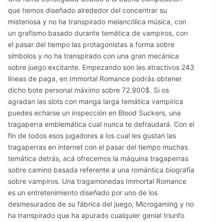
que hemos diseñado alrededor del concentrar su
misteriosa y no ha transpirado melancólica música, con
un grafismo basado durante temática de vampiros, con
el pasar del tiempo las protagonistas a forma sobre
símbolos y no ha transpirado con una gran mecánica
sobre juego excitante. Empezando son las atractivos 243
líneas de paga, en Immortal Romance podrás obtener
dicho bote personal máximo sobre 72.900$. Si os
agradan las slots con manga larga temática vampírica
puedes echarse un inspección en Blood Suckers, una
tragaperra emblemática cual nunca te defraudará. Con el
fin de todos esos jugadores a los cual les gustan las
tragaperras en internet con el pasar del tiempo muchas
temática detrás, acá ofrecemos la máquina tragaperras
sobre camino basada referente a una romántica biografía
sobre vampiros. Una tragamonedas Immortal Romance
es un entretenimiento diseñado por uno de los
desmesurados de su fábrica del juego, Microgaming y no
ha transpirado que ha apurado cualquier genial triunfo