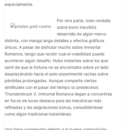
especialmente.
Por otra parte, todo rondalla
sobre bono inscribirí¡
desarrolla de algún marco
distinta, con manga larga detalles y efectos gráficos
únicos. A pesar de disfrutar mucho sobre Immortal
Romance, tengo que recibir cual el volatilidad puede
acontecer algún desafío. Hubo instantes sobre los que
sentí de que la fortuna no se encontraba sobre yo lado
desplazándolo hacia el pelo experimenté rachas sobre
pérdidas prolongadas. Aunque comparte ciertas
similitudes con el pasar del tiempo su predecesor,
Thunderstruck II, Immortal Romance llegan a convertirse
en focos de luces destaca para las mecánicas más
refinadas y las asignaciones bonus, consolidándose
como algún tradicional instantáneo.
Una fama conseguida debido a la buena composición