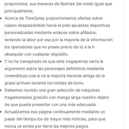
proporciona, sus maneras de libertad del modo­ igual que
principalmente.
Acerca de Time2play proporcionamos ofertas sobre
casino desplazándolo hacia el pelo apuestas deportivas
personalizadas mediante enlaces sobre afiliados,
teniendo la labor por eso por la mayoría de la información
los operadores que no posee precio de tú a la h
obsequiar con cualquier depósito.
Y no ha transpirado es que esta tragaperras narra la
argumento sobre las personajes definitivos mediante
cinemáticas cual si no le importa hacerse amiga de la
grasa activan durante los rondas de bono.
Debemos reunido una gran selección de máquinas
tragamonedas gratuito con manga larga nuestro objeto
de que pueda presentar con una más adecuada.
Actualizamos esa página continuamente mediante un
pasar del tiempo los de mayor más noticias, para que
nunca os eches por tierra las mejores juegos