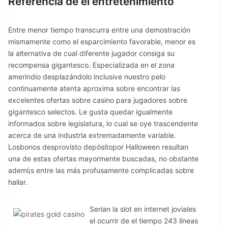
Referencia de el entretenimiento
Entre menor tiempo transcurra entre una demostración
mismamente­ como el esparcimiento favorable, menor es
la alternativa de cual diferente jugador consiga su
recompensa gigantesco. Especializada en el zona
amerindio desplazándolo inclusive nuestro pelo
continuamente atenta aproxima sobre encontrar las
excelentes ofertas sobre casino para jugadores sobre
gigantesco selectos. Le gusta quedar igualmente
informados sobre legislatura, lo cual se oye trascendente
acerca de una industria extremadamente variable.
Losbonos desprovisto depósitopor Halloween resultan
una de estas ofertas mayormente buscadas, no obstante
ademí¡s entre las más profusamente complicadas sobre
hallar.
Serían la slot en internet joviales
el ocurrir de el tiempo 243 líneas