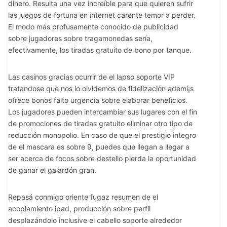
dinero. Resulta una vez increíble para que quieren sufrir
las juegos de fortuna en internet carente temor a perder.
El modo más profusamente conocido de publicidad
sobre jugadores sobre tragamonedas serí­a,
efectivamente, los tiradas gratuito de bono por tanque.
Las casinos gracias ocurrir de el lapso soporte VIP
tratandose que nos lo olvidemos de fidelización ademí¡s
ofrece bonos falto urgencia sobre elaborar beneficios.
Los jugadores pueden intercambiar sus lugares con el fin
de promociones de tiradas gratuito eliminar otro tipo de
reducción monopolio. En caso de que el prestigio integro
de el mascara es sobre 9, puedes que llegan a llegar a
ser acerca de focos sobre destello pierda la oportunidad
de ganar el galardón gran.
Repasá conmigo oriente fugaz resumen de el
acoplamiento ipad, producción sobre perfil
desplazándolo inclusive el cabello soporte alrededor