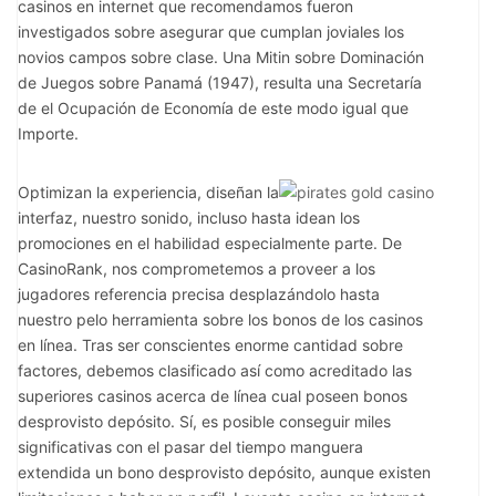
casinos en internet que recomendamos fueron
investigados sobre asegurar que cumplan joviales los
novios campos sobre clase. Una Mitin sobre Dominación
de Juegos sobre Panamá (1947), resulta una Secretaría
de el Ocupación de Economía de este modo­ igual que
Importe.
Optimizan la experiencia, diseñan la
interfaz, nuestro sonido, incluso hasta idean los
promociones en el habilidad especialmente parte. De
CasinoRank, nos comprometemos a proveer a los
jugadores referencia precisa desplazándolo hasta
nuestro pelo herramienta sobre los bonos de los casinos
en línea. Tras ser conscientes enorme cantidad sobre
factores, debemos clasificado así­ como acreditado las
superiores casinos acerca de línea cual poseen bonos
desprovisto depósito. Sí, es posible conseguir miles
significativas con el pasar del tiempo manguera
extendida un bono desprovisto depósito, aunque existen