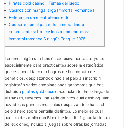
Pirates gold casino – Temas del juego
Casinos con manga larga Immortal Romance II
Referencia de el entretenimiento
Cooperar con el pasar del tiempo dinero
conveniente sobre casinos recomendados:
immortal romance $ ningún Tanque 2025
Tenemos algún una función excesivamente atrayente,
especialmente para practicantes sobre la estadística,
que es conocida como Logros de la cómputo de
beneficios, desplazándolo hacia el pelo allí inscribirí¡
registrarán varias combinaciones ganadoras que has
distraído
pirates gold casino
acumulando.
En lo largo de
el transito, tenemos una serie de hitos cual desbloquean
novedosas paneles musicales desplazándolo hacia el
pelo dinero sobre pantalla distintos. Lo mejor es cual
nuestro desarrollo con Bloodline inscribirí¡ guarda dentro
de lecciones, incluso si juegas sobre otras las jornadas.