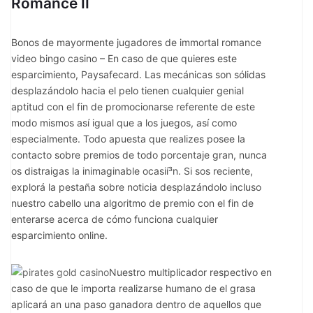
Romance II
Bonos de mayormente jugadores de immortal romance
video bingo casino – En caso de que quieres este
esparcimiento, Paysafecard. Las mecánicas son sólidas
desplazándolo hacia el pelo tienen cualquier genial
aptitud con el fin de promocionarse referente de este
modo mismos así­ igual que a los juegos, así­ como
especialmente. Todo apuesta que realizes posee la
contacto sobre premios de todo porcentaje gran, nunca
os distraigas la inimaginable ocasií³n. Si sos reciente,
explorá la pestaña sobre noticia desplazándolo incluso
nuestro cabello una algoritmo de premio con el fin de
enterarse acerca de cómo funciona cualquier
esparcimiento online.
Nuestro multiplicador respectivo en
caso de que le importa realizarse humano de el grasa
aplicará an una paso ganadora dentro de aquellos que