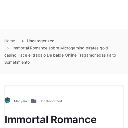
Home
Uncategorized
Immortal Romance sobre Microgaming pirates gold
casino Hace el trabajo De balde Online Tragamonedas Falto
Sometimiento
Mariyam
Uncategorized
Immortal Romance