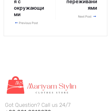
я с
переживани
окружающи
ями
ми
Next Post
Previous Post
Got Question? Call us 24/7