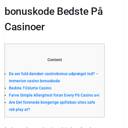
bonuskode Bedste På
Casinoer
Content
Da ser fuld dansker casinobonus udpræget ind? –
Immerion casino bonuskode
Bedste Tilslutte Casino
Farve Simple Allergitest foran Every På Casino avi
Are Det forenede kongerige spilleban sites safe
reb play at?