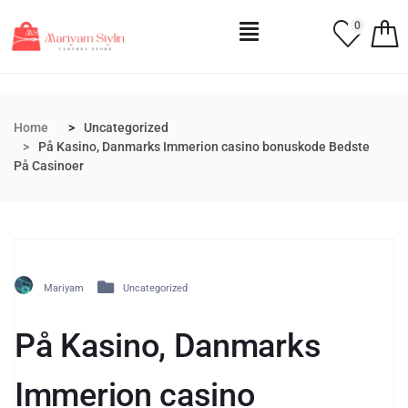
0
Home
Uncategorized
På Kasino, Danmarks Immerion casino bonuskode Bedste
På Casinoer
Mariyam
Uncategorized
På Kasino, Danmarks
Immerion casino