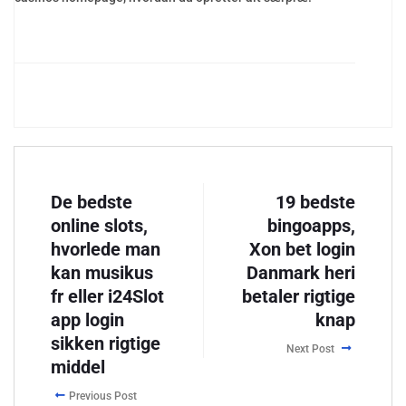
De bedste
19 bedste
online slots,
bingoapps,
hvorlede man
Xon bet login
kan musikus
Danmark heri
fr eller i24Slot
betaler rigtige
app login
knap
sikken rigtige
Next Post
middel
Previous Post