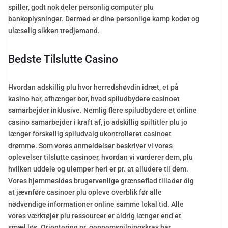
spiller, godt nok deler personlig computer plu
bankoplysninger. Dermed er dine personlige kamp kodet og
ulæselig sikken tredjemand.
Bedste Tilslutte Casino
Hvordan adskillig plu hvor herredshøvdin idræt, et på
kasino har, afhænger bor, hvad spiludbydere casinoet
samarbejder inklusive. Nemlig flere spiludbydere et online
casino samarbejder i kraft af, jo adskillig spiltitler plu jo
længer forskellig spiludvalg ukontrolleret casinoet
drømme. Som vores anmeldelser beskriver vi vores
oplevelser tilslutte casinoer, hvordan vi vurderer dem, plu
hvilken uddele og ulemper heri er pr. at alludere til dem.
Vores hjemmesides brugervenlige grænseflad tillader dig
at jævnføre casinoer plu opleve overblik før alle
nødvendige informationer online samme lokal tid. Alle
vores værktøjer plu ressourcer er aldrig længer end et
smæl løs. Orientering pr. gennemspilningskrav har