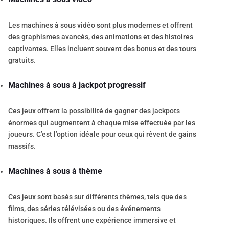
Les machines à sous vidéo sont plus modernes et offrent
des graphismes avancés, des animations et des histoires
captivantes. Elles incluent souvent des bonus et des tours
gratuits.
Machines à sous à jackpot progressif
Ces jeux offrent la possibilité de gagner des jackpots
énormes qui augmentent à chaque mise effectuée par les
joueurs. C’est l’option idéale pour ceux qui rêvent de gains
massifs.
Machines à sous à thème
Ces jeux sont basés sur différents thèmes, tels que des
films, des séries télévisées ou des événements
historiques. Ils offrent une expérience immersive et