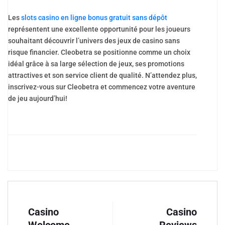
Les
slots casino en ligne bonus gratuit sans dépôt
représentent une excellente opportunité pour les joueurs
souhaitant découvrir l’univers des jeux de casino sans
risque financier. Cleobetra se positionne comme un choix
idéal grâce à sa large sélection de jeux, ses promotions
attractives et son service client de qualité. N’attendez plus,
inscrivez-vous sur Cleobetra et commencez votre aventure
de jeu aujourd’hui!
Casino
Casino