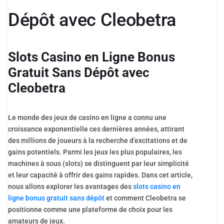
Dépôt avec Cleobetra
Slots Casino en Ligne Bonus
Gratuit Sans Dépôt avec
Cleobetra
Le monde des jeux de casino en ligne a connu une
croissance exponentielle ces dernières années, attirant
des millions de joueurs à la recherche d’excitations et de
gains potentiels. Parmi les jeux les plus populaires, les
machines à sous (slots) se distinguent par leur simplicité
et leur capacité à offrir des gains rapides. Dans cet article,
nous allons explorer les avantages des
slots casino en
ligne bonus gratuit sans dépôt
et comment Cleobetra se
positionne comme une plateforme de choix pour les
amateurs de jeux.