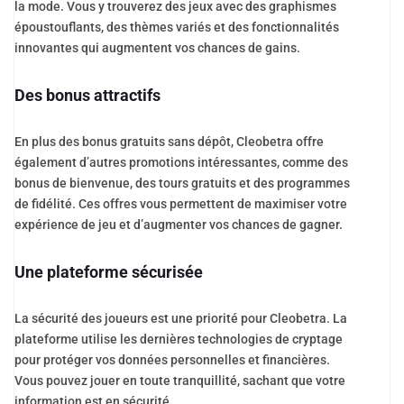
la mode. Vous y trouverez des jeux avec des graphismes
époustouflants, des thèmes variés et des fonctionnalités
innovantes qui augmentent vos chances de gains.
Des bonus attractifs
En plus des bonus gratuits sans dépôt, Cleobetra offre
également d’autres promotions intéressantes, comme des
bonus de bienvenue, des tours gratuits et des programmes
de fidélité. Ces offres vous permettent de maximiser votre
expérience de jeu et d’augmenter vos chances de gagner.
Une plateforme sécurisée
La sécurité des joueurs est une priorité pour Cleobetra. La
plateforme utilise les dernières technologies de cryptage
pour protéger vos données personnelles et financières.
Vous pouvez jouer en toute tranquillité, sachant que votre
information est en sécurité.