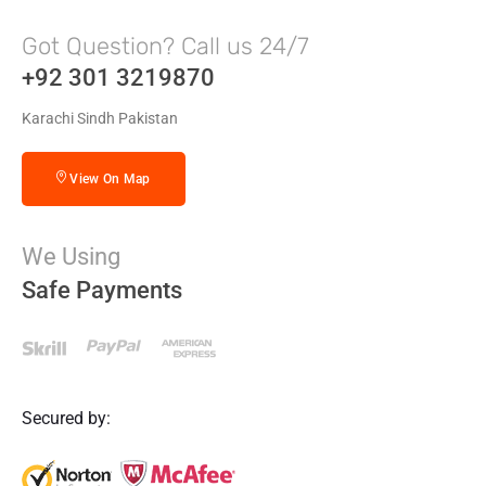
Got Question? Call us 24/7
+92 301 3219870
Karachi Sindh Pakistan
View On Map
We Using
Safe Payments
Secured by: