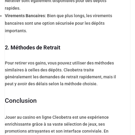
Neteller sont également disponibles pour des dépôts
rapides.
Virements Bancaires
: Bien que plus longs, les virements
bancaires sont une option sécurisée pour les dépôts
importants.
2. Méthodes de Retrait
Pour retirer vos gains, vous pouvez utiliser des méthodes
similaires à celles des dépôts. Cleobetra traite
généralement les demandes de retrait rapidement, mais il
peut y avoir des délais selon la méthode choisie.
Conclusion
Jouer au casino en ligne Cleobetra est une expérience
enrichissante grâce à sa vaste sélection de jeux, ses
promotions attrayantes et son interface conviviale. En