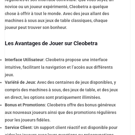
novice ou un joueur expérimenté, Cleobetra a quelque
chose à offrir à tout le monde. Avec des jeux allant des
machines à sous aux jeux de table classiques, chaque
joueur peut trouver son bonheur.
Les Avantages de Jouer sur Cleobetra
Interface Utilisateur
: Cleobetra propose une interface
intuitive, facilitant la navigation et l’accès aux différents
jeux.
Variété de Jeux
: Avec des centaines de jeux disponibles, y
compris des machines à sous, des jeux de table, et des jeux
en direct, les options sont pratiquement illimitées.
Bonus et Promotions
: Cleobetra offre des bonus généreux
aux nouveaux joueurs ainsi que des promotions régulières
pour les joueurs fidèles.
Service Client
: Un support client réactif est disponible pour