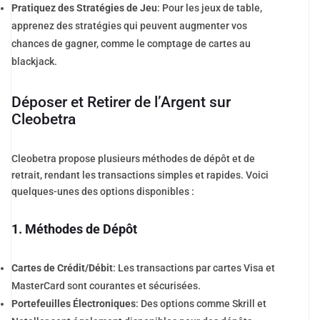
Pratiquez des Stratégies de Jeu
: Pour les jeux de table,
apprenez des stratégies qui peuvent augmenter vos
chances de gagner, comme le comptage de cartes au
blackjack.
Déposer et Retirer de l’Argent sur
Cleobetra
Cleobetra propose plusieurs méthodes de dépôt et de
retrait, rendant les transactions simples et rapides. Voici
quelques-unes des options disponibles :
1. Méthodes de Dépôt
Cartes de Crédit/Débit
: Les transactions par cartes Visa et
MasterCard sont courantes et sécurisées.
Portefeuilles Électroniques
: Des options comme Skrill et