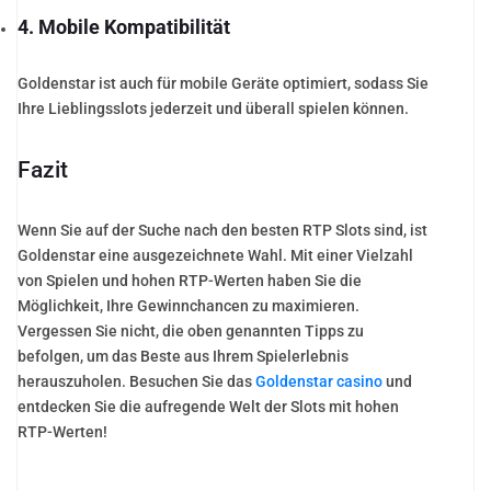
4. Mobile Kompatibilität
Goldenstar ist auch für mobile Geräte optimiert, sodass Sie
Ihre Lieblingsslots jederzeit und überall spielen können.
Fazit
Wenn Sie auf der Suche nach den besten RTP Slots sind, ist
Goldenstar eine ausgezeichnete Wahl. Mit einer Vielzahl
von Spielen und hohen RTP-Werten haben Sie die
Möglichkeit, Ihre Gewinnchancen zu maximieren.
Vergessen Sie nicht, die oben genannten Tipps zu
befolgen, um das Beste aus Ihrem Spielerlebnis
herauszuholen. Besuchen Sie das
Goldenstar casino
und
entdecken Sie die aufregende Welt der Slots mit hohen
RTP-Werten!