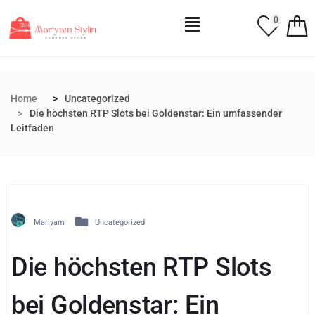
0
Home
Uncategorized
Die höchsten RTP Slots bei Goldenstar: Ein umfassender
Leitfaden
Mariyam
Uncategorized
Die höchsten RTP Slots
bei Goldenstar: Ein