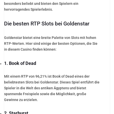
besonders beliebt und bieten den Spielern ein
hervorragendes Spielerlebnis.
Die besten RTP Slots bei Goldenstar
Goldenstar bietet eine breite Palette von Slots mit hohen
RTP-Werten. Hier sind einige der besten Optionen, die Sie
in diesem Casino finden können:
1. Book of Dead
Mit einem RTP von 96,21% ist Book of Dead eines der
beliebtesten Slots bei Goldenstar. Dieses Spiel entführt die
Spieler in die Welt des antiken Ägyptens und bietet
spannende Freispiele sowie die Möglichkeit, große
Gewinne zu erzielen.
2. Starburst