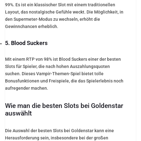
99%. Es ist ein klassischer Slot mit einem traditionellen
Layout, das nostalgische Gefühle weckt. Die Möglichkeit, in
den Supermeter-Modus zu wechseln, erhöht die
Gewinnchancen erheblich.
5. Blood Suckers
Mit einem RTP von 98% ist Blood Suckers einer der besten
Slots für Spieler, die nach hohen Auszahlungsquoten
suchen. Dieses Vampir-Themen-Spiel bietet tolle
Bonusfunktionen und Freispiele, die das Spielerlebnis noch
aufregender machen.
Wie man die besten Slots bei Goldenstar
auswählt
Die Auswahl der besten Slots bei Goldenstar kann eine
Herausforderung sein, insbesondere bei der großen