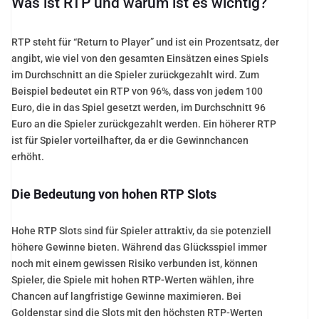
Was ist RTP und warum ist es wichtig?
RTP steht für “Return to Player” und ist ein Prozentsatz, der
angibt, wie viel von den gesamten Einsätzen eines Spiels
im Durchschnitt an die Spieler zurückgezahlt wird. Zum
Beispiel bedeutet ein RTP von 96%, dass von jedem 100
Euro, die in das Spiel gesetzt werden, im Durchschnitt 96
Euro an die Spieler zurückgezahlt werden. Ein höherer RTP
ist für Spieler vorteilhafter, da er die Gewinnchancen
erhöht.
Die Bedeutung von hohen RTP Slots
Hohe RTP Slots sind für Spieler attraktiv, da sie potenziell
höhere Gewinne bieten. Während das Glücksspiel immer
noch mit einem gewissen Risiko verbunden ist, können
Spieler, die Spiele mit hohen RTP-Werten wählen, ihre
Chancen auf langfristige Gewinne maximieren. Bei
Goldenstar sind die Slots mit den höchsten RTP-Werten