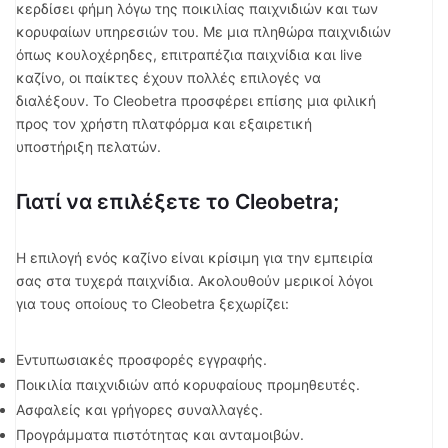
κερδίσει φήμη λόγω της ποικιλίας παιχνιδιών και των
κορυφαίων υπηρεσιών του. Με μια πληθώρα παιχνιδιών
όπως κουλοχέρηδες, επιτραπέζια παιχνίδια και live
καζίνο, οι παίκτες έχουν πολλές επιλογές να
διαλέξουν. Το Cleobetra προσφέρει επίσης μια φιλική
προς τον χρήστη πλατφόρμα και εξαιρετική
υποστήριξη πελατών.
Γιατί να επιλέξετε το Cleobetra;
Η επιλογή ενός καζίνο είναι κρίσιμη για την εμπειρία
σας στα τυχερά παιχνίδια. Ακολουθούν μερικοί λόγοι
για τους οποίους το Cleobetra ξεχωρίζει:
Εντυπωσιακές προσφορές εγγραφής.
Ποικιλία παιχνιδιών από κορυφαίους προμηθευτές.
Ασφαλείς και γρήγορες συναλλαγές.
Προγράμματα πιστότητας και ανταμοιβών.