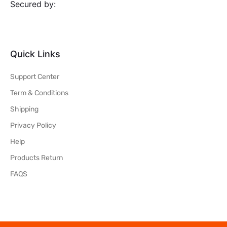
Secured by:
Quick Links
Support Center
Term & Conditions
Shipping
Privacy Policy
Help
Products Return
FAQS