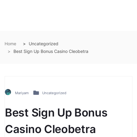
Home
Uncategorized
Best Sign Up Bonus Casino Cleobetra
Mariyam
Uncategorized
Best Sign Up Bonus
Casino Cleobetra