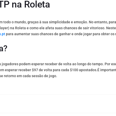
TP na Roleta
em todo o mundo, graças à sua simplicidade e emoção. No entanto, par
ayer) na Roleta e como ele afeta suas chances de sair vitorioso. Nest
m.pt
para aumentar suas chances de ganhar e onde jogar para obter os 
a?
s jogadores podem esperar receber de volta ao longo do tempo. Por e
dem esperar receber $97 de volta para cada $100 apostados.É importan
sse retorno em cada sessão de jogo.