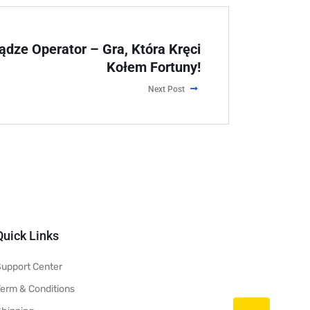
ądze Operator – Gra, Która Kręci
Kołem Fortuny!
Next Post
Quick Links
Support Center
Term & Conditions