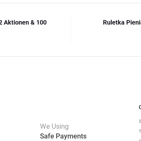
 2 Aktionen & 100
Ruletka Pieni
We Using
Safe Payments