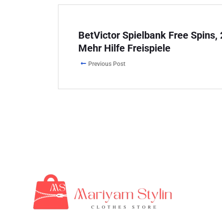
BetVictor Spielbank Free Spins,
Mehr Hilfe Freispiele
Previous Post