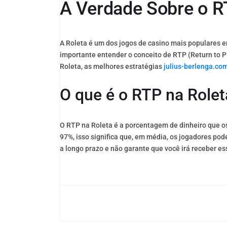
A Verdade Sobre o R
A Roleta é um dos jogos de casino mais populares 
importante entender o conceito de RTP (Return to Pl
Roleta, as melhores estratégias
julius-berlenga.co
O que é o RTP na Rolet
O RTP na Roleta é a porcentagem de dinheiro que o
97%, isso significa que, em média, os jogadores po
a longo prazo e não garante que você irá receber e