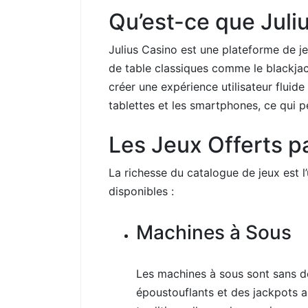
Qu’est-ce que Juli
Julius Casino est une plateforme de j
de table classiques comme le blackjack
créer une expérience utilisateur fluide
tablettes et les smartphones, ce qui p
Les Jeux Offerts p
La richesse du catalogue de jeux est l
disponibles :
Machines à Sous
Les machines à sous sont sans do
époustouflants et des jackpots a