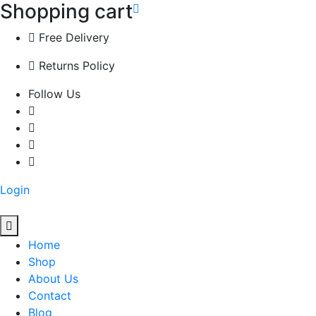
Shopping cart
Free Delivery
Returns Policy
Follow Us
Login
Home
Shop
About Us
Contact
Blog