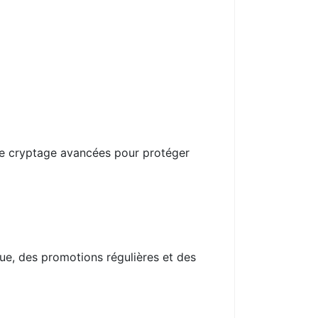
s de cryptage avancées pour protéger
ue, des promotions régulières et des