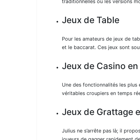
traditionnelles ou les versions m
Jeux de Table
Pour les amateurs de jeux de tab
et le baccarat. Ces jeux sont so
Jeux de Casino en 
Une des fonctionnalités les plus 
véritables croupiers en temps rée
Jeux de Grattage e
Julius ne s’arrête pas là; il pro
joueurs de gagner rapidement de