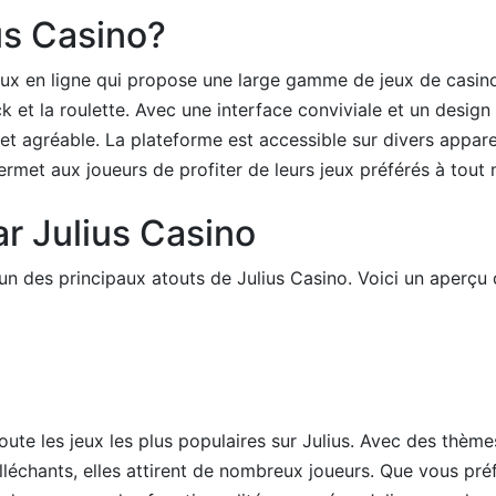
us Casino?
eux en ligne qui propose une large gamme de jeux de casino
 et la roulette. Avec une interface conviviale et un design 
 et agréable. La plateforme est accessible sur divers apparei
ermet aux joueurs de profiter de leurs jeux préférés à tou
ar Julius Casino
’un des principaux atouts de Julius Casino. Voici un aperçu 
ute les jeux les plus populaires sur Julius. Avec des thème
lléchants, elles attirent de nombreux joueurs. Que vous pré