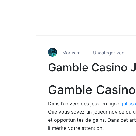
Mariyam
Uncategorized
Gamble Casino Ju
Gamble Casino 
Dans l’univers des jeux en ligne,
julius
Que vous soyez un joueur novice ou un
et opportunités de gains. Dans cet arti
il mérite votre attention.