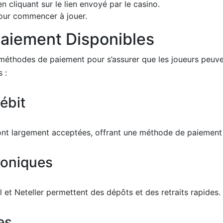
 cliquant sur le lien envoyé par le casino.
our commencer à jouer.
aiement Disponibles
méthodes de paiement pour s’assurer que les joueurs peuven
 :
ébit
ont largement acceptées, offrant une méthode de paiement 
troniques
 et Neteller permettent des dépôts et des retraits rapides.
es