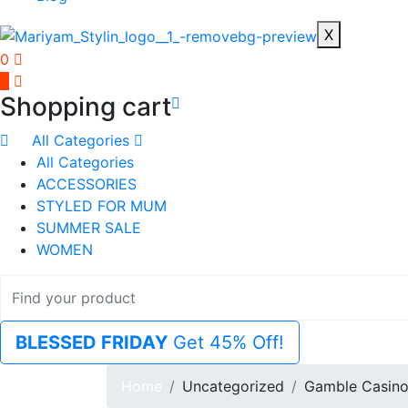
X
0
0
Shopping cart
All Categories
All Categories
ACCESSORIES
STYLED FOR MUM
SUMMER SALE
WOMEN
BLESSED FRIDAY
Get 45% Off!
Home
Uncategorized
Gamble Casino 