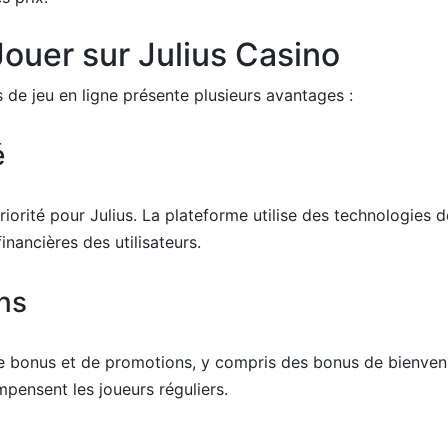
ouer sur Julius Casino
 de jeu en ligne présente plusieurs avantages :
é
priorité pour Julius. La plateforme utilise des technologie
inancières des utilisateurs.
ns
de bonus et de promotions, y compris des bonus de bienven
pensent les joueurs réguliers.