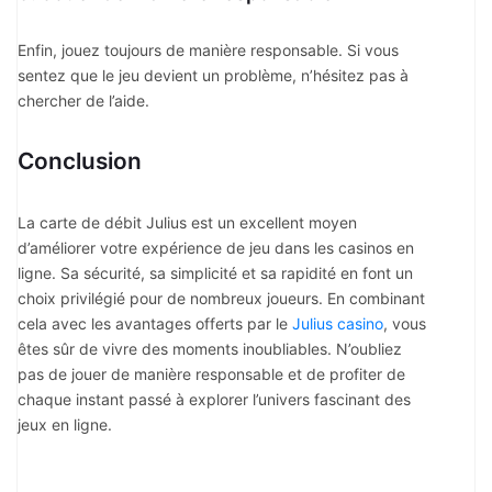
Enfin, jouez toujours de manière responsable. Si vous
sentez que le jeu devient un problème, n’hésitez pas à
chercher de l’aide.
Conclusion
La carte de débit Julius est un excellent moyen
d’améliorer votre expérience de jeu dans les casinos en
ligne. Sa sécurité, sa simplicité et sa rapidité en font un
choix privilégié pour de nombreux joueurs. En combinant
cela avec les avantages offerts par le
Julius casino
, vous
êtes sûr de vivre des moments inoubliables. N’oubliez
pas de jouer de manière responsable et de profiter de
chaque instant passé à explorer l’univers fascinant des
jeux en ligne.