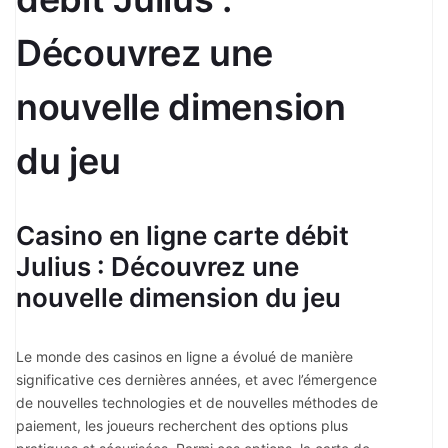
Découvrez une
nouvelle dimension
du jeu
Casino en ligne carte débit
Julius : Découvrez une
nouvelle dimension du jeu
Le monde des casinos en ligne a évolué de manière
significative ces dernières années, et avec l’émergence
de nouvelles technologies et de nouvelles méthodes de
paiement, les joueurs recherchent des options plus