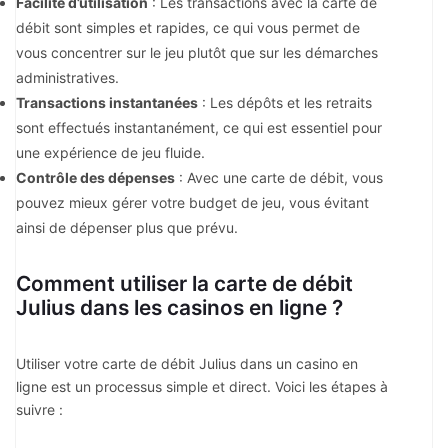
Facilité d’utilisation
: Les transactions avec la carte de
débit sont simples et rapides, ce qui vous permet de
vous concentrer sur le jeu plutôt que sur les démarches
administratives.
Transactions instantanées
: Les dépôts et les retraits
sont effectués instantanément, ce qui est essentiel pour
une expérience de jeu fluide.
Contrôle des dépenses
: Avec une carte de débit, vous
pouvez mieux gérer votre budget de jeu, vous évitant
ainsi de dépenser plus que prévu.
Comment utiliser la carte de débit
Julius dans les casinos en ligne ?
Utiliser votre carte de débit Julius dans un casino en
ligne est un processus simple et direct. Voici les étapes à
suivre :