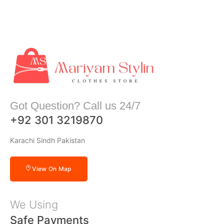
Got Question? Call us 24/7
+92 301 3219870
Karachi Sindh Pakistan
View On Map
We Using
Safe Payments