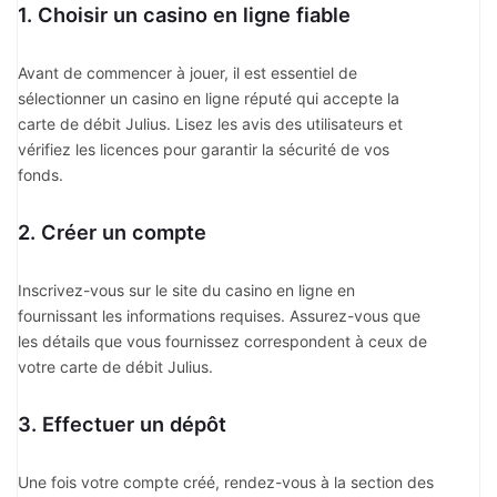
1. Choisir un casino en ligne fiable
Avant de commencer à jouer, il est essentiel de
sélectionner un casino en ligne réputé qui accepte la
carte de débit Julius. Lisez les avis des utilisateurs et
vérifiez les licences pour garantir la sécurité de vos
fonds.
2. Créer un compte
Inscrivez-vous sur le site du casino en ligne en
fournissant les informations requises. Assurez-vous que
les détails que vous fournissez correspondent à ceux de
votre carte de débit Julius.
3. Effectuer un dépôt
Une fois votre compte créé, rendez-vous à la section des