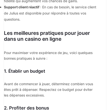
fidélité qui augmentent vos chances de gains.
Support client réactif
: En cas de besoin, le service client
de Julius est disponible pour répondre à toutes vos
questions.
Les meilleures pratiques pour jouer
dans un casino en ligne
Pour maximiser votre expérience de jeu, voici quelques
bonnes pratiques à suivre :
1. Établir un budget
Avant de commencer à jouer, déterminez combien vous
êtes prêt à dépenser. Respectez ce budget pour éviter
les dépenses excessives.
2. Profiter des bonus