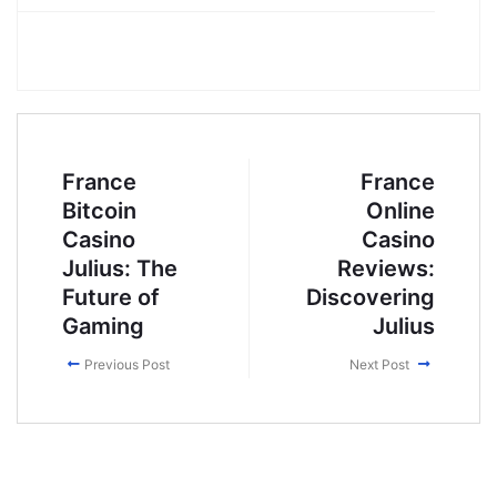
France
France
Bitcoin
Online
Casino
Casino
Julius: The
Reviews:
Future of
Discovering
Gaming
Julius
Previous Post
Next Post