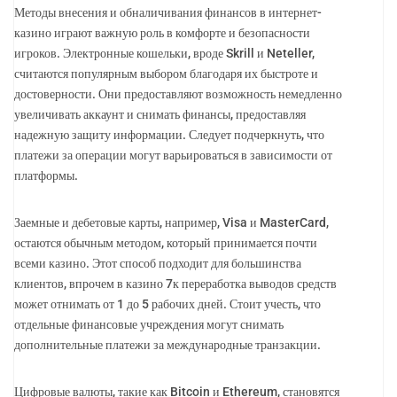
Методы внесения и обналичивания финансов в интернет-
казино играют важную роль в комфорте и безопасности
игроков. Электронные кошельки, вроде Skrill и Neteller,
считаются популярным выбором благодаря их быстроте и
достоверности. Они предоставляют возможность немедленно
увеличивать аккаунт и снимать финансы, предоставляя
надежную защиту информации. Следует подчеркнуть, что
платежи за операции могут варьироваться в зависимости от
платформы.
Заемные и дебетовые карты, например, Visa и MasterCard,
остаются обычным методом, который принимается почти
всеми казино. Этот способ подходит для большинства
клиентов, впрочем в казино 7к переработка выводов средств
может отнимать от 1 до 5 рабочих дней. Стоит учесть, что
отдельные финансовые учреждения могут снимать
дополнительные платежи за международные транзакции.
Цифровые валюты, такие как Bitcoin и Ethereum, становятся