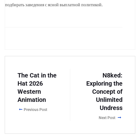
подбирать заведения с ясной выплатной политикой.
The Cat in the
N8ked:
Hat 2026
Exploring the
Western
Concept of
Animation
Unlimited
Undress
Previous Post
Next Post