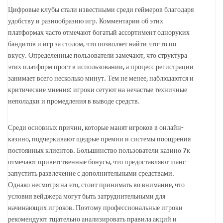
Цифровые клубы стали известными среди геймеров благодаря
удобству и разнообразию игр. Комментарии об этих
платформах часто отмечают богатый ассортимент одноруких
бандитов и игр за столом, что позволяет найти что-то по
вкусу. Определенные пользователи замечают, что структура
этих платформ прост в использовании, а процесс регистрации
занимает всего несколько минут. Тем не менее, наблюдаются и
критические мнения: игроки сетуют на нечастые техничные
неполадки и промедления в выводе средств.
Среди основных причин, которые манят игроков в онлайн-
казино, подчеркивают щедрые премии и системы поощрения
постоянных клиентов. Большинство пользователи казино 7к
отмечают приветственные бонусы, что предоставляют шанс
запустить развлечение с дополнительными средствами.
Однако несмотря на это, стоит принимать во внимание, что
условия вейджера могут быть затруднительными для
начинающих игроков. Поэтому профессиональные игроки
рекомендуют тщательно анализировать правила акций и