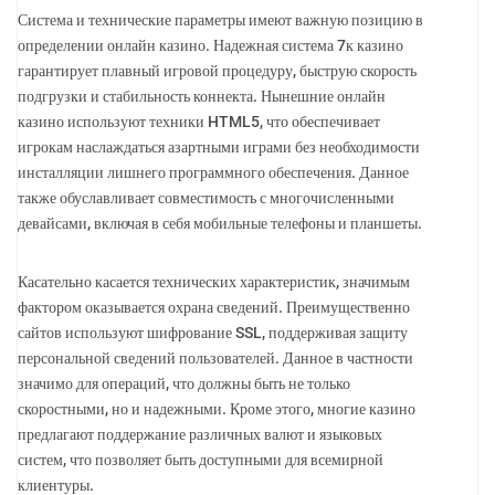
Система и технические параметры имеют важную позицию в
определении онлайн казино. Надежная система 7к казино
гарантирует плавный игровой процедуру, быструю скорость
подгрузки и стабильность коннекта. Нынешние онлайн
казино используют техники HTML5, что обеспечивает
игрокам наслаждаться азартными играми без необходимости
инсталляции лишнего программного обеспечения. Данное
также обуславливает совместимость с многочисленными
девайсами, включая в себя мобильные телефоны и планшеты.
Касательно касается технических характеристик, значимым
фактором оказывается охрана сведений. Преимущественно
сайтов используют шифрование SSL, поддерживая защиту
персональной сведений пользователей. Данное в частности
значимо для операций, что должны быть не только
скоростными, но и надежными. Кроме этого, многие казино
предлагают поддержание различных валют и языковых
систем, что позволяет быть доступными для всемирной
клиентуры.