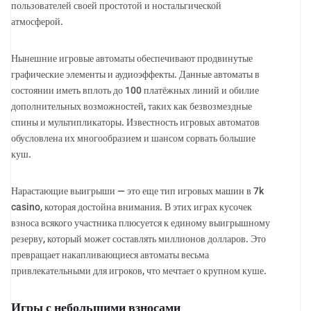
пользователей своей простотой и ностальгической
атмосферой.
Нынешние игровые автоматы обеспечивают продвинутые
графические элементы и аудиоэффекты. Данные автоматы в
состоянии иметь вплоть до 100 платёжных линий и обилие
дополнительных возможностей, таких как безвозмездные
спины и мультипликаторы. Известность игровых автоматов
обусловлена их многообразием и шансом сорвать большие
куш.
Нарастающие выигрыши — это еще тип игровых машин в 7k
casino, которая достойна внимания. В этих играх кусочек
взноса всякого участника плюсуется к единому выигрышному
резерву, который может составлять миллионов долларов. Это
превращает накапливающиеся автоматы весьма
привлекательными для игроков, что мечтает о крупном куше.
Игры с небольшими взносами