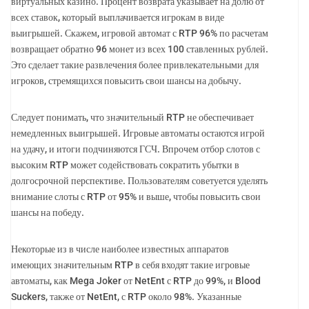
виртуальных казино. Процент возврата указывает на долю от
всех ставок, который выплачивается игрокам в виде
выигрышей. Скажем, игровой автомат с RTP 96% по расчетам
возвращает обратно 96 монет из всех 100 ставленных рублей.
Это сделает такие развлечения более привлекательными для
игроков, стремящихся повысить свои шансы на добычу.
Следует понимать, что значительный RTP не обеспечивает
немедленных выигрышей. Игровые автоматы остаются игрой
на удачу, и итоги подчиняются ГСЧ. Впрочем отбор слотов с
высоким RTP может содействовать сократить убытки в
долгосрочной перспективе. Пользователям советуется уделять
внимание слоты с RTP от 95% и выше, чтобы повысить свои
шансы на победу.
Некоторые из в числе наиболее известных аппаратов
имеющих значительным RTP в себя входят такие игровые
автоматы, как Mega Joker от NetEnt с RTP до 99%, и Blood
Suckers, также от NetEnt, с RTP около 98%. Указанные