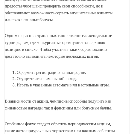
предоставляют шанс проверить свои способности, но и
обеспечивают возможность сорвать внушительные кэшауты
или эксклюзивные бонусы.
Одним из распространённых типов являются еженедельные
турниры, там, где конкурсанты соревнуются за верхнюю
позицию в списке. Чтобы участия в таких соревнованиях
достаточно выполнить некоторые несложных шагов.
Оформить регистрацию на платформе.
Осуществить наименьший вклад.
Играть в указанные автоматы или настольные игры.
В зависимости от акции, чемпионы способны получить как
финансовые награды, так и фриспины или бонусные баллы.
Особенное фокус следует обратить периодическим акциям,
какие часто приурочены к торжествам или важным событиям