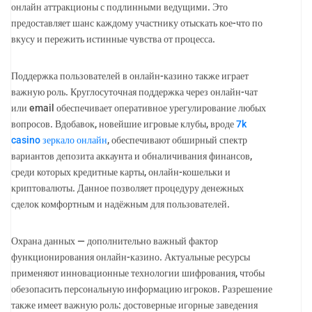
онлайн аттракционы с подлинными ведущими. Это
предоставляет шанс каждому участнику отыскать кое-что по
вкусу и пережить истинные чувства от процесса.
Поддержка пользователей в онлайн-казино также играет
важную роль. Круглосуточная поддержка через онлайн-чат
или email обеспечивает оперативное урегулирование любых
вопросов. Вдобавок, новейшие игровые клубы, вроде
7k
casino зеркало онлайн
, обеспечивают обширный спектр
вариантов депозита аккаунта и обналичивания финансов,
среди которых кредитные карты, онлайн-кошельки и
криптовалюты. Данное позволяет процедуру денежных
сделок комфортным и надёжным для пользователей.
Охрана данных — дополнительно важный фактор
функционирования онлайн-казино. Актуальные ресурсы
применяют инновационные технологии шифрования, чтобы
обезопасить персональную информацию игроков. Разрешение
также имеет важную роль: достоверные игорные заведения